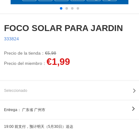
FOCO SOLAR PARA JARDIN
333824
Precio de la tienda：
€5,98
€1,99
Precio del miembro：
Seleccionado
Entrega：
广东省 广州市
19:00 前支付，预计明天（5月30日）送达