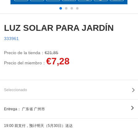
LUZ SOLAR PARA JARDÍN
333961
Precio de la tienda：
€21,85
€7,28
Precio del miembro：
Seleccionado
Entrega：
广东省 广州市
19:00 前支付，预计明天（5月30日）送达