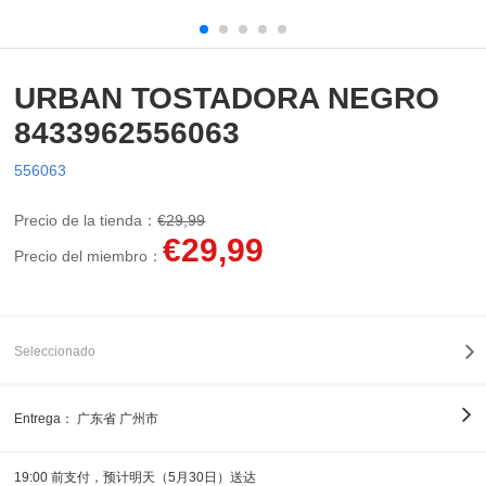
URBAN TOSTADORA NEGRO
8433962556063
556063
Precio de la tienda：
€29,99
€29,99
Precio del miembro：
Seleccionado
Entrega：
广东省 广州市
19:00 前支付，预计明天（5月30日）送达